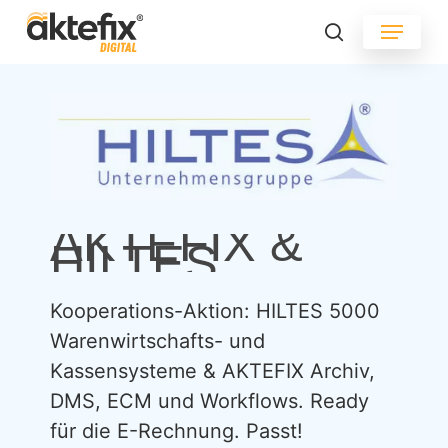
Skip
Menu
to
search
main
content
AKTEFIX &
HILTES
Kooperations-Aktion:
HILTES
5000
Warenwirtschafts-
und
Kassensysteme
&
AKTEFIX
Archiv,
DMS,
ECM
und
Workflows.
Ready
für
die
E-Rechnung.
Passt!