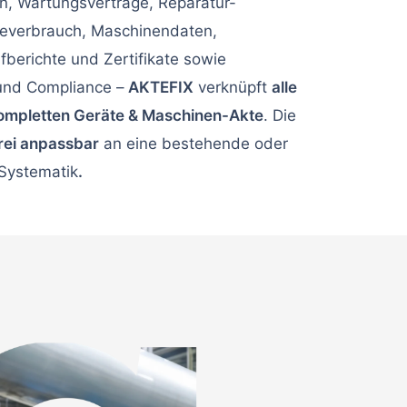
, Wartungsverträge, Reparatur-
everbrauch, Maschinendaten,
fberichte und Zertifikate sowie
nd Compliance –
AKTEFIX
verknüpft
alle
ompletten Geräte & Maschinen-Akte
. Die
rei anpassbar
an eine bestehende oder
Systematik
.