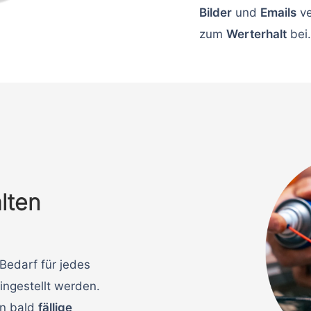
Bilder
und
Emails
ve
zum
Werterhalt
bei.
lten
Bedarf für jedes
ngestellt werden.
an bald
fällige