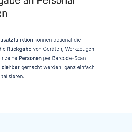
gabe an Personal
en
usatzfunktion
können optional die
die
Rückgabe
von Geräten, Werkzeugen
einzelne
Personen
per Barcode-Scan
lziehbar
gemacht werden: ganz einfach
talisieren.