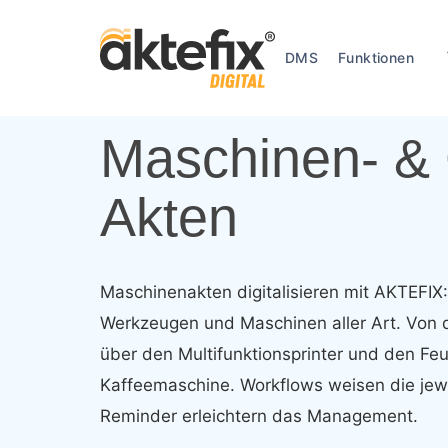
Skip
to
DMS
Funktionen
main
content
Maschinen- & 
Akten
Maschinenakten
digitalisieren
mit
AKTEFIX
Werkzeugen
und
Maschinen
aller
Art.
Von
über
den
Multifunktionsprinter
und
den
Feu
Kaffeemaschine.
Workflows
weisen
die
jew
Reminder
erleichtern
das
Management.