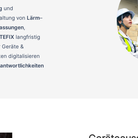
g
und
altung von
Lärm
–
lassungen
,
TEFIX
langfristig
r Geräte &
en digitalisieren
antwortlichkeiten