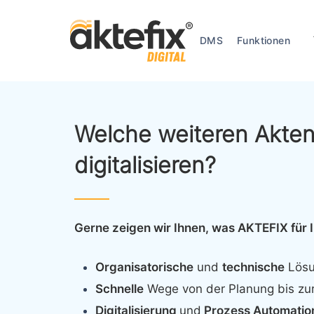
Skip
to
DMS
Funktionen
main
content
Welche weiteren Akte
digitalisieren?
Gerne zeigen wir Ihnen, was AKTEFIX für 
Organisatorische
und
technische
Lösu
Schnelle
Wege von der Planung bis zu
Digitalisierung
und
Prozess Automatio